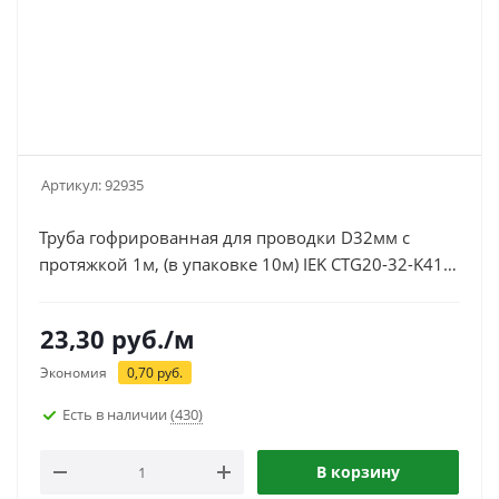
Артикул:
92935
Труба гофрированная для проводки D32мм с
протяжкой 1м, (в упаковке 10м) IEK CTG20-32-K41-
010I
23,30
руб.
/м
Экономия
0,70
руб.
Есть в наличии
(430)
В корзину