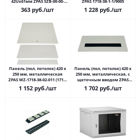
42Ux61мм ZPAS SZB-00-00-
ZPAS 1718-38-1-1/9005
31/2
363
руб.
/шт
1 228
руб.
/шт
Панель (пол, потолок) 420 x
Панель (пол, потолок) 420 x
250 мм, металлическая
250 мм, металлическая, c
ZPAS WZ-1718-38-02-011 (1718-
щеточным вводом ZPAS
38-1-2/7035)
WZ-1718-37-02-161 (1718-37-2-
1 152
руб.
/шт
1 702
руб.
/шт
2/9005)