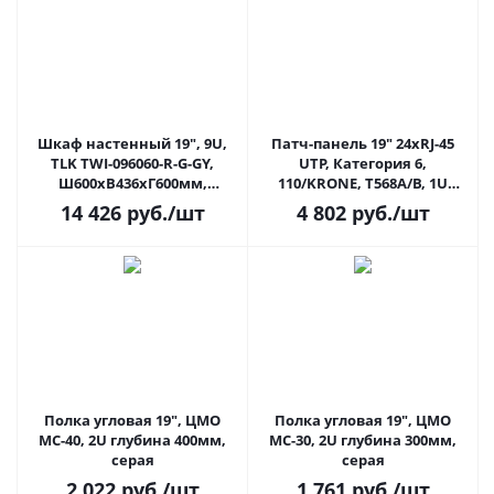
Шкаф настенный 19", 9U,
Патч-панель 19" 24xRJ-45
TLK TWI-096060-R-G-GY,
UTP, Категория 6,
Ш600xВ436хГ600мм,
110/KRONE, T568A/B, 1U
стеклянная дверь, серый
неэкранированная, с
14 426
руб.
/шт
4 802
руб.
/шт
органайзером, черная
Nikomax NMC-RP24UE2-ES-
1U-BK
Полка угловая 19", ЦМО
Полка угловая 19", ЦМО
МС-40, 2U глубина 400мм,
МС-30, 2U глубина 300мм,
серая
серая
2 022
руб.
/шт
1 761
руб.
/шт