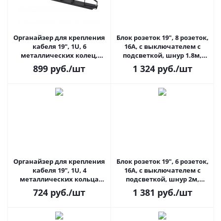
Органайзер для крепления
Блок розеток 19", 8 розеток,
кабеля 19", 1U, 6
16А, с выключателем с
металлических колец,
подсветкой, шнур 1.8м,
глубина колец 85мм, с
металлический корпус
899
руб.
/шт
1 324
руб.
/шт
отверстиями в опорной
ExeGate PDU-19H802 Al-8S-
планке ЦМО ГКО-1-6-9005
EU1.8CU-SW
Органайзер для крепления
Блок розеток 19", 6 розеток,
кабеля 19", 1U, 4
16А, с выключателем с
металлических кольца
подсветкой, шнур 2м,
ЦМО ГКО-О-4.62
металлический корпус
724
руб.
/шт
1 381
руб.
/шт
ExeGate PDU-19H802 Al-8S-
EU1.8CU-SW