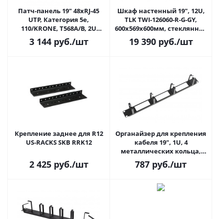
Патч-панель 19" 48xRJ-45
Шкаф настенный 19", 12U,
UTP, Категория 5e,
TLK TWI-126060-R-G-GY,
110/KRONE, T568A/B, 2U
600x569х600мм, стеклянная
NETLAN
дверь, серый
3 144
руб.
/шт
19 390
руб.
/шт
Крепление заднее для R12
Органайзер для крепления
US-RACKS SKB RRK12
кабеля 19", 1U, 4
металлических кольца,
глубина колец 85мм, с
2 425
руб.
/шт
787
руб.
/шт
отверстиями в опорной
планке ЦМО ГКО-О-4.62-9005