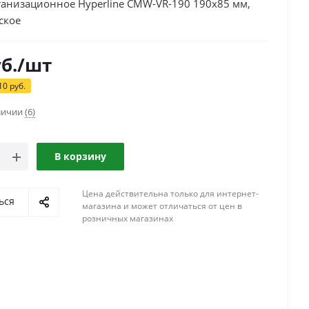
ганизационное Hyperline CMW-VR-190 190х85 мм,
ское
б.
/шт
10
руб.
аличии
(6)
В корзину
Цена действительна только для интернет-
ься
магазина и может отличаться от цен в
розничных магазинах