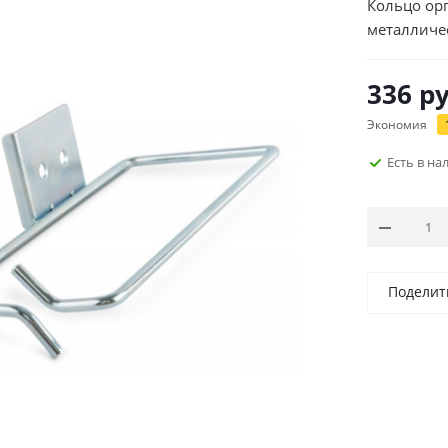
Кольцо ор
металличе
336
ру
Экономия
Есть в н
Поделит