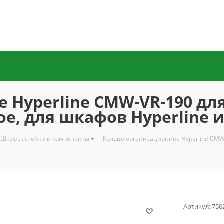
 Hyperline CMW-VR-190 дл
е, для шкафов Hyperline и
Шкафы, стойки и компоненты
-
Кольцо организационное Hyperline CMW-
Артикул:
750