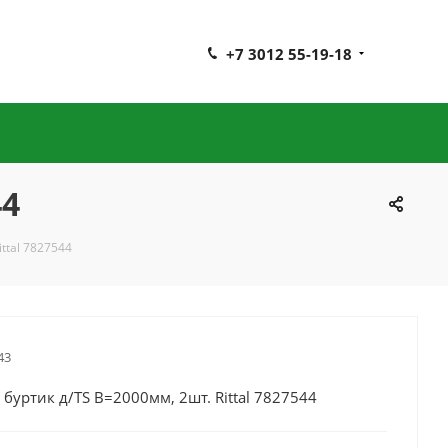
+7 3012 55-19-18
44
ttal 7827544
43
уртик д/TS В=2000мм, 2шт. Rittal 7827544