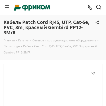
Кабель Patch Cord RJ45, UTP, Cat-5e,
PVC, 3m, красный Gembird PP12-
3M/R
Главная
-
Каталог
-
Сетевое и коммуникационное оборудование
-
Патч-корды
-
Кабель Patch Cord RJ45, UTP, Cat-5e, PVC, 3m, красный
Gembird PP12-3M/R