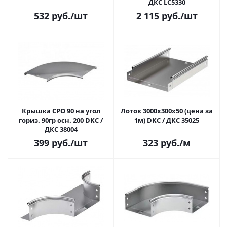
ДКС LC5330
532
руб.
/шт
2 115
руб.
/шт
Крышка CPO 90 на угол
Лоток 3000x300х50 (цена за
гориз. 90гр осн. 200 DKC /
1м) DKC / ДКС 35025
ДКС 38004
399
руб.
/шт
323
руб.
/м