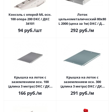
Консоль с опорой ML осн.
Лоток
100 опора 200 DKC / ДКС
цельнометалический 80х80
34101
L 2000 (цена за 1м) DKC / ДКС
35051
94
руб.
/шт
292
руб.
/м
Крышка на лоток с
Крышка на лоток с
заземлением осн. 100
заземлением осн. 300
(длина 3 метра) DKC / ДКС
(длина 3 метра) DKC / ДКС
35522
35525
166
руб.
/м
291
руб.
/м