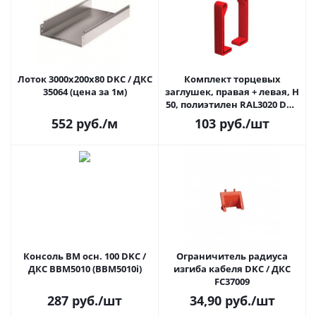
Лоток 3000x200х80 DKC / ДКС
Комплект торцевых
35064 (цена за 1м)
заглушек, правая + левая, H
50, полиэтилен RAL3020 DKC
/ ДКС LS5000
552
руб.
/м
103
руб.
/шт
Консоль BM осн. 100 DKC /
Ограничитель радиуса
ДКС BBM5010 (BBM5010i)
изгиба кабеля DKC / ДКС
FC37009
287
руб.
/шт
34,90
руб.
/шт