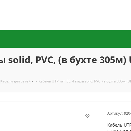
ы solid, PVC, (в бухте 305м
Кабели для сетей
-
Кабель UTP кат. 5E, 4 пары solid, PVC, (в бухте 305м
Артикул:
920
Кабель UTP 