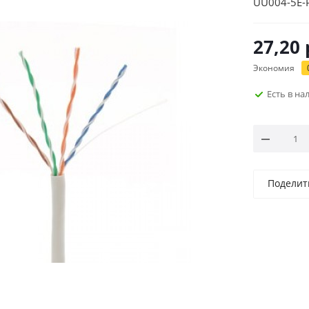
UU004-5E-
27,20
Экономия
Есть в н
Поделит