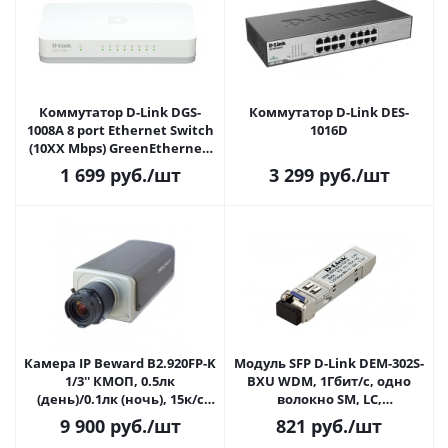
Коммутатор D-Link DGS-
Коммутатор D-Link DES-
1008A 8 port Ethernet Switch
1016D
(10XX Mbps) GreenEthernet,
уменьшенный
1 699
руб.
/шт
3 299
руб.
/шт
пластиковый корпус
Камера IP Beward B2.920FP-K
Модуль SFP D-Link DEM-302S-
1/3'' КМОП, 0.5лк
BXU WDM, 1Гбит/c, одно
(день)/0.1лк (ночь), 15к/с
волокно SM, LC,
1600х1200, объектив
Tx:1310/Rx:1550 нм, DDM, 18
9 900
руб.
/шт
821
руб.
/шт
BM02812AIR, в термокожухе
дБ (до 2 км)