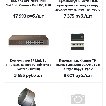
Камера APC NBPD0160
Термокожух T-Fortis TH-02
NetBotz Camera Pod 160, USB
пространство под камеру
250x70x70мм, IP66, -45 - +50°С
17 993
руб.
/шт
7 375
руб.
/шт
Коммутатор TP-Link TL-
Передатчик Kramer TP-
SF1016DS 16 port 19" Ethernet
102HD сигналов VGA/HDTV в
Switch (10/100)
витую пару (TP) с 2
выходами, длина линии
3 685
руб.
/шт
8 621
руб.
/шт
передачи до 100 м, система
Power Connect™