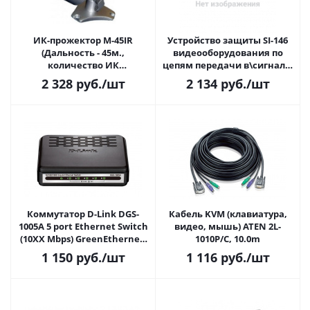
ИК-прожектор M-45IR
Устройство защиты SI-146
(Дальность - 45м.,
видеооборудования по
количество ИК
цепям передачи в\сигнала,
светодиодов - 67,
коаксиальные линии и
2 328
руб.
/шт
2 134
руб.
/шт
12V(DC),450мА,Ф72х40(Н)мм.)
линии типа "витая пара"
Коммутатор D-Link DGS-
Кабель KVM (клавиатура,
1005A 5 port Ethernet Switch
видео, мышь) ATEN 2L-
(10XX Mbps) GreenEthernet,
1010P/С, 10.0m
уменьшенный
1 150
руб.
/шт
1 116
руб.
/шт
пластиковый корпус