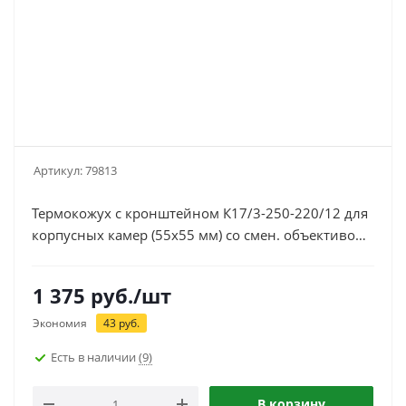
Артикул:
79813
Термокожух с кронштейном К17/3-250-220/12 для
корпусных камер (55х55 мм) со смен. объективом,
220 В, встр. DC 12 В/0,4 А, -40...+40°С, IP67
1 375
руб.
/шт
Экономия
43
руб.
Есть в наличии
(9)
В корзину