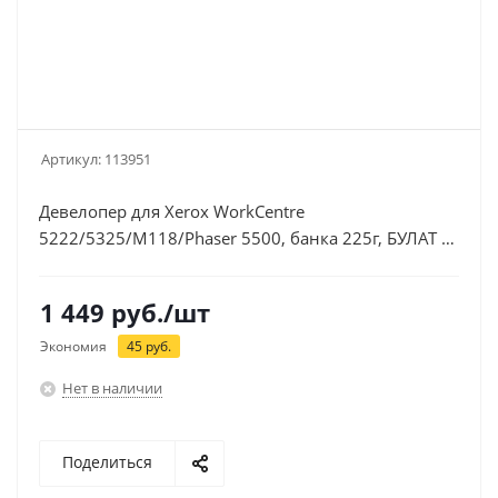
Артикул:
113951
Девелопер для Xerox WorkCentre
5222/5325/M118/Phaser 5500, банка 225г, БУЛАТ s-
Line (DARXWC5222030)
1 449
руб.
/шт
Экономия
45
руб.
Нет в наличии
Поделиться