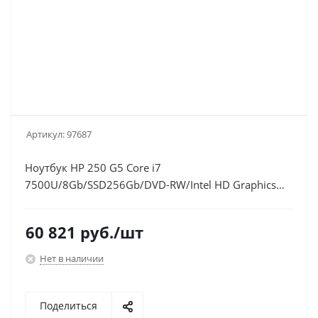
Артикул:
97687
Ноутбук HP 250 G5 Core i7
7500U/8Gb/SSD256Gb/DVD-RW/Intel HD Graphics
620/15.6"/SVA/FHD (1920x1080)/Windows 10
Professional 64/silver/WiFi/BT
60 821
руб.
/шт
Нет в наличии
Поделиться