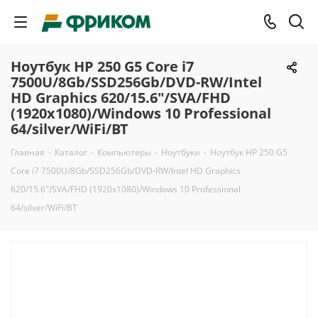
Ноутбук HP 250 G5 Core i7
7500U/8Gb/SSD256Gb/DVD-RW/Intel
HD Graphics 620/15.6"/SVA/FHD
(1920x1080)/Windows 10 Professional
64/silver/WiFi/BT
Главная
-
Каталог
-
Компьютеры
-
Ноутбуки
-
Ноутбук HP 250 G5
Core i7 7500U/8Gb/SSD256Gb/DVD-RW/Intel HD Graphics
620/15.6"/SVA/FHD (1920x1080)/Windows 10 Professional
64/silver/WiFi/BT