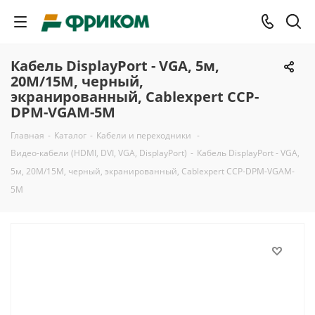
Кабель DisplayPort - VGA, 5м,
20M/15M, черный,
экранированный, Cablexpert CCP-
DPM-VGAM-5M
Главная
-
Каталог
-
Кабели и переходники
-
Видео-кабели (HDMI, DVI, VGA, DisplayPort)
-
Кабель DisplayPort - VGA,
5м, 20M/15M, черный, экранированный, Cablexpert CCP-DPM-VGAM-
5M