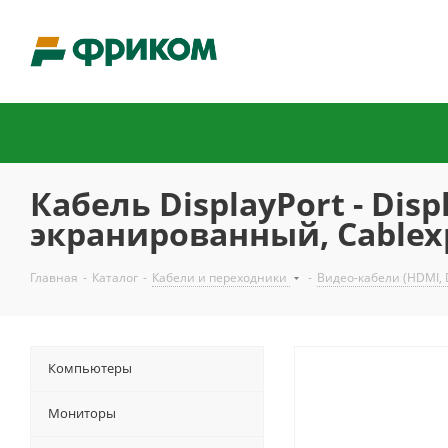
Кабель DisplayPort - Disp
экранированный, Cablex
Главная
-
Каталог
-
Кабели и переходники
-
Видео-кабели (HDMI, D
Компьютеры
Мониторы