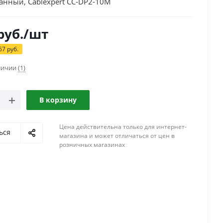
анный, Cablexpert CC-DP2-10M
руб.
/шт
67
руб.
аличии
(1)
В корзину
Цена действительна только для интернет-
ься
магазина и может отличаться от цен в
розничных магазинах