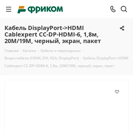
Кабель DisplayPort->HDMI
Cablexpert CC-DP-HDMI-6, 1,8м,
20M/19M, черный, экран, пакет
Главная
-
Каталог
-
Кабели и переходники
-
Видео-кабели (HDMI, DVI, VGA, DisplayPort)
-
Кабель DisplayPort->HDMI
Cablexpert CC-DP-HDMI-6, 1,8м, 20M/19M, черный, экран, пакет