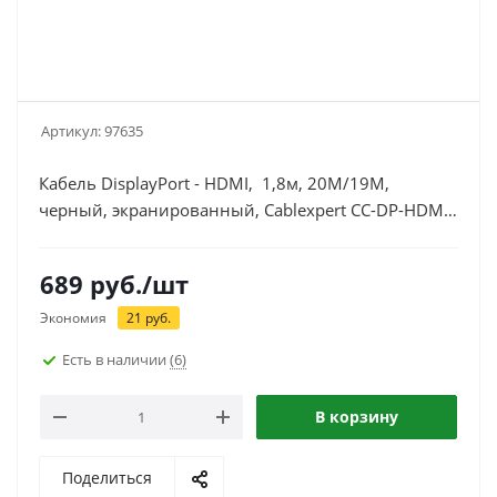
Артикул:
97635
Кабель DisplayPort - HDMI, 1,8м, 20M/19M,
черный, экранированный, Cablexpert CC-DP-HDMI-
6
689
руб.
/шт
Экономия
21
руб.
Есть в наличии
(6)
В корзину
Поделиться