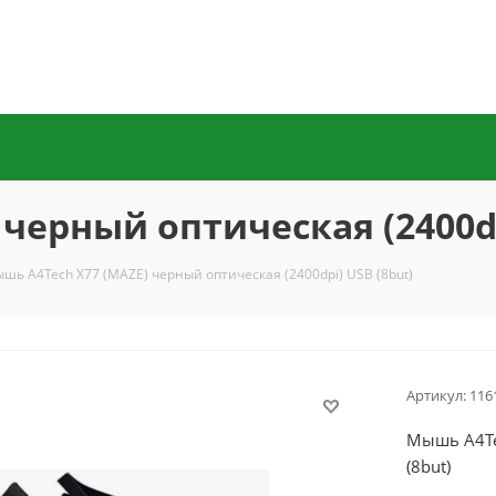
черный оптическая (2400dp
шь A4Tech X77 (MAZE) черный оптическая (2400dpi) USB (8but)
Артикул:
116
Мышь A4Te
(8but)