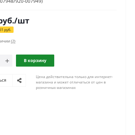
007948/920-007949)
руб.
/шт
61
руб.
аличии
(2)
В корзину
Цена действительна только для интернет-
ься
магазина и может отличаться от цен в
розничных магазинах