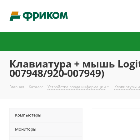
Клавиатура + мышь Logit
007948/920-007949)
Главная
-
Каталог
-
Устройства ввода информации
-
Клавиатуры и
Компьютеры
Мониторы