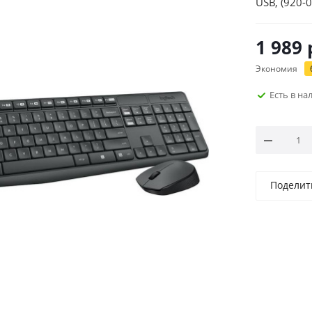
USB, (920-
1 989
Экономия
Есть в н
Поделит