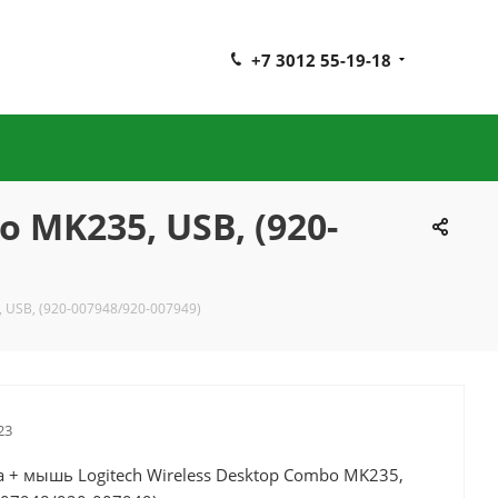
+7 3012 55-19-18
 MK235, USB, (920-
 USB, (920-007948/920-007949)
23
 + мышь Logitech Wireless Desktop Combo MK235,