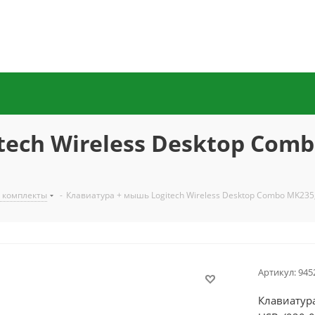
ech Wireless Desktop Combo
 комплекты
-
Клавиатура + мышь Logitech Wireless Desktop Combo MK235,
Артикул:
945
Клавиатура