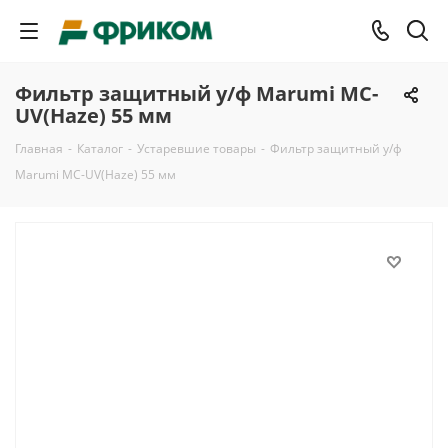
Фильтр защитный у/ф Marumi MC-
UV(Haze) 55 мм
Главная
-
Каталог
-
Устаревшие товары
-
Фильтр защитный у/ф
Marumi MC-UV(Haze) 55 мм