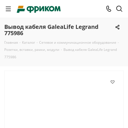
Вывод кабеля GaleaLife Legrand
775986
Главная
-
Каталог
-
Сетевое и коммуникационное оборудование
-
Розетки, вставки, рамки, модули
-
Вывод кабеля GaleaLife Legrand
775986