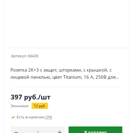
Артикул:
66420
Розетка 2К+3 с защит, шторками, с крышкой, с
лицевой панелью, цвет Titanium, 16 А, 250В для
скрытой установки, колл. Galea Life Legrand
771464
397
руб.
/шт
Экономия
12
руб.
Есть в наличии
(20)
В корзину