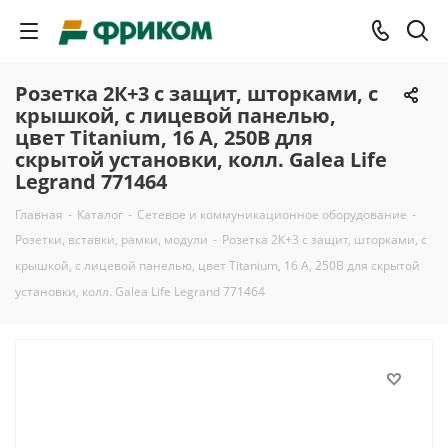
Розетка 2К+3 с защит, шторками, с
крышкой, с лицевой панелью,
цвет Titanium, 16 А, 250В для
скрытой установки, колл. Galea Life
Legrand 771464
Главная
-
Каталог
-
Сетевое и коммуникационное оборудование
-
Розетки, вставки, рамки, модули
-
Розетка 2К+3 с защит, шторками, с
крышкой, с лицевой панелью, цвет Titanium, 16 А, 250В для скрытой
установки, колл. Galea Life Legrand 771464