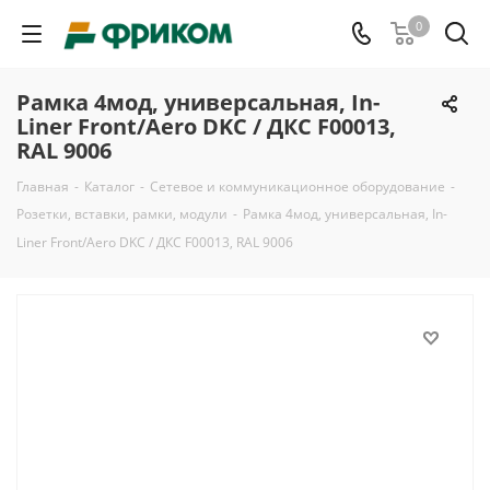
0
Рамка 4мод, универсальная, In-
Liner Front/Aero DKC / ДКС F00013,
RAL 9006
Главная
-
Каталог
-
Сетевое и коммуникационное оборудование
-
Розетки, вставки, рамки, модули
-
Рамка 4мод, универсальная, In-
Liner Front/Aero DKC / ДКС F00013, RAL 9006