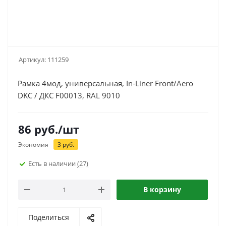
Артикул:
111259
Рамка 4мод, универсальная, In-Liner Front/Aero
DKC / ДКС F00013, RAL 9010
86
руб.
/шт
Экономия
3
руб.
Есть в наличии
(27)
В корзину
Поделиться