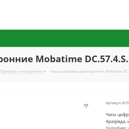
онние Mobatime DC.57.4.S
Приборы и инструменты
-
Часы цифровые двухсторонние Mobatime DC.5
Артикул:
815
Часы цифр
4разряда, 
Подробнее