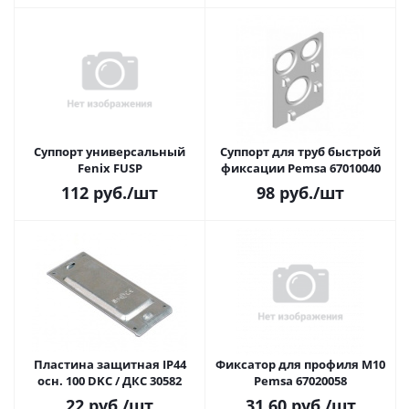
Суппорт универсальный
Суппорт для труб быстрой
Fenix FUSP
фиксации Pemsa 67010040
112
руб.
/шт
98
руб.
/шт
Пластина защитная IP44
Фиксатор для профиля M10
осн. 100 DKC / ДКС 30582
Pemsa 67020058
22
руб.
/шт
31,60
руб.
/шт