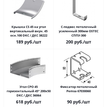
Крышка CS 45 на угол
С-подвес потолочный
вертикальный внун. 45
усиленный 300мм OSTEC
осн.100 DKC / ДКС 38222
СППУ-300
189
руб.
/шт
200
руб.
/шт
Угол CPO 45
Фиксатор потолочный
горизонтальный 45° 200х50
Pemsa 67030060
DKC / ДКС 36064
618
руб.
/шт
90
руб.
/шт