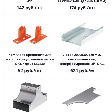
34110
CLW10-VH-400 (длина 450 мм)
142
руб.
/шт
174
руб.
/шт
Комплект крепления для
Лоток 2000x300х80 мм,
напольной установки лотка
металлический,
DKC / ДКС FC37230
неперфорированный, DKC /
ДКС 35055
52
руб.
/шт
624
руб.
/м