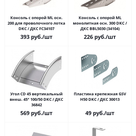
Консоль с опорой ML осн.
Консоль с опорой ML
200 для проволочного лотка
монолитная осн. 300 DKC /
DKC / ДКС FC34107
ДКС BBL5030 (34104)
393
руб.
/шт
226
руб.
/шт
Угол CD 45 вертикальный
Пластина крепежная GSV
внеш. 45° 100/50 DKC / ДКС
H50 DKC / ДКС 30013
36842
569
руб.
/шт
49
руб.
/шт