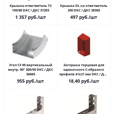
Крышка-ответвитель TS
Крышка DL на ответвитель
150/80 DKC / ДКС 37203
200 DKC / ДКС 38365
1 357
руб.
/шт
497
руб.
/шт
Угол CS 90 вертикальный
Заглушка торцевая для
внутр. 90° 300/50 DKC / ДКС
одиночного С-образнго
36665
профиля 41х21 мм DKC / ДКС
BPO4121
955
руб.
/шт
18,40
руб.
/шт