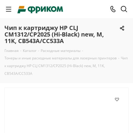
Чип к картриджу HP CLJ
CM1312/CP2025 (Hi-Black) new, M,
11K, CB543A/CC533A
Главная
-
Каталог
-
Расходные материалы
-
Тонеры и иные расходные материалы для лазерных принтеров
-
Чип
к картриджу HP CLJ CM1312/CP2025 (Hi-Black) new, M, 11K,
CB543A/CC533A