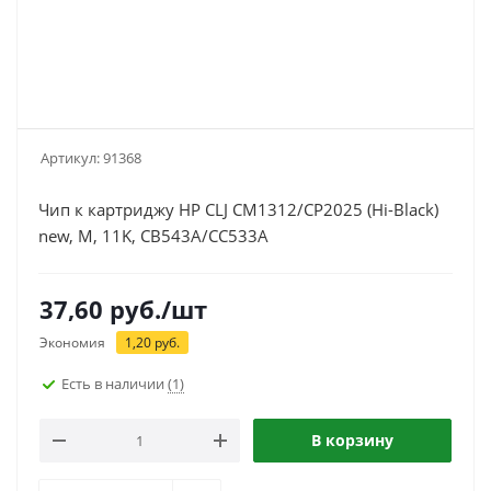
Артикул:
91368
Чип к картриджу HP CLJ CM1312/CP2025 (Hi-Black)
new, M, 11K, CB543A/CC533A
37,60
руб.
/шт
Экономия
1,20
руб.
Есть в наличии
(1)
В корзину