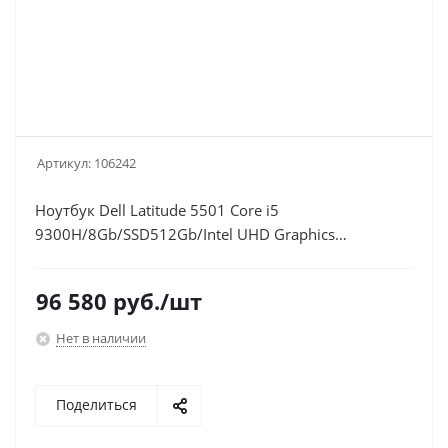
Артикул:
106242
Ноутбук Dell Latitude 5501 Core i5
9300H/8Gb/SSD512Gb/Intel UHD Graphics
630/15.6"/FHD (1920x1080)/Windows 10
Professional Single Language 64/silver/WiFi/BT/Cam
96 580
руб.
/шт
Нет в наличии
Поделиться