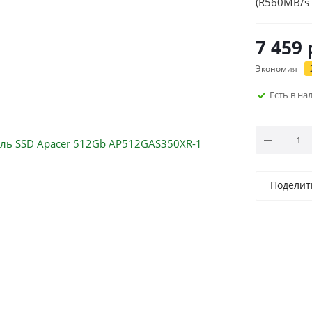
(R560MB/s
7 459
Экономия
Есть в н
Поделит