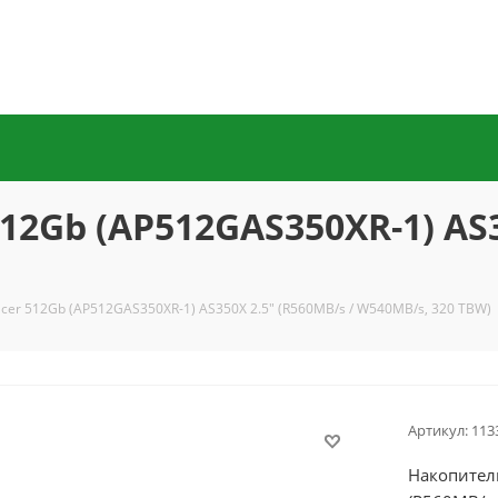
2Gb (AP512GAS350XR-1) AS3
cer 512Gb (AP512GAS350XR-1) AS350X 2.5" (R560MB/s / W540MB/s, 320 TBW)
Артикул:
113
Накопител