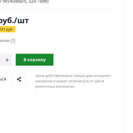
 / W540MB/s, 320 TBW)
руб.
/шт
231
руб.
аличии
(7)
В корзину
Цена действительна только для интернет-
ься
магазина и может отличаться от цен в
розничных магазинах