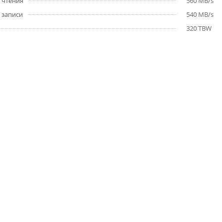
 чтения
560 MB/s
 записи
540 MB/s
320 TBW