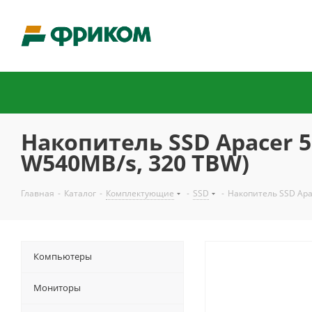
Накопитель SSD Apacer 51
W540MB/s, 320 TBW)
Главная
-
Каталог
-
Комплектующие
-
SSD
-
Накопитель SSD Apa
Компьютеры
Мониторы