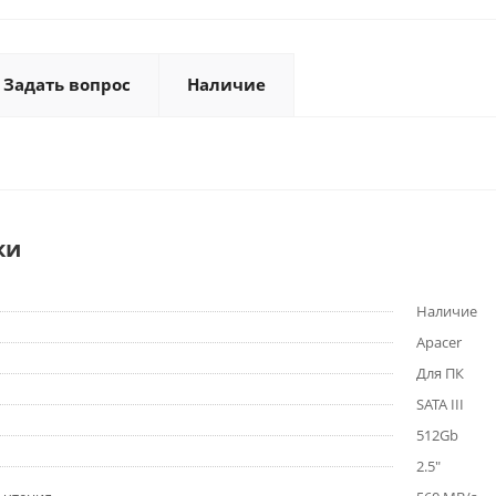
Задать вопрос
Наличие
ки
Наличие
Apacer
Для ПК
SATA III
512Gb
2.5"